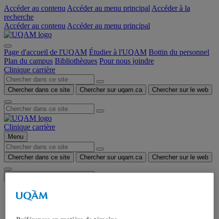
Accéder au contenu
Accéder au menu principal
Accéder à la
recherche
Accéder au contenu
Accéder au menu principal
Page d'accueil de l'UQAM
Étudier à l'UQAM
Bottin du personnel
Plan du campus
Bibliothèques
Pour nous joindre
Clinique carrière
Chercher dans ce site
Chercher sur uqam.ca
Chercher sur le web
Clinique carrière
Menu
Chercher dans ce site
Chercher sur uqam.ca
Chercher sur le web
Accueil
Grand public
Organisation