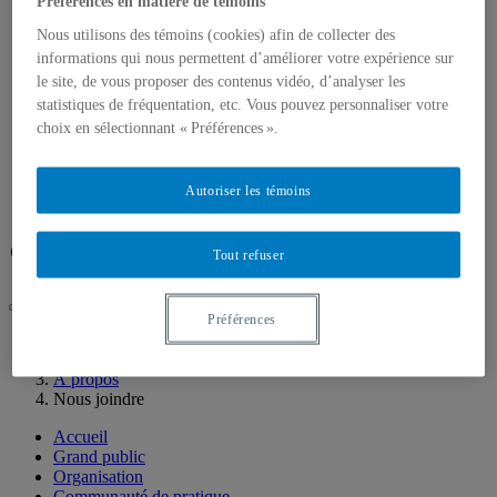
Communauté de pratique
Préférences en matière de témoins
Formations
Nous utilisons des témoins (cookies) afin de collecter des
Événements
informations qui nous permettent d’améliorer votre expérience sur
Stages
Recherches et développement
le site, de vous proposer des contenus vidéo, d’analyser les
Recherches
statistiques de fréquentation, etc. Vous pouvez personnaliser votre
Développement
choix en sélectionnant « Préférences ».
À propos
Mission
Équipe
Autoriser les témoins
Nous joindre
Facebook
LinkedIn
Tout refuser
Préférences
UQAM
Clinique carrière
À propos
Nous joindre
Accueil
Grand public
Organisation
Communauté de pratique