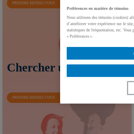
PRENDRE RENDEZ-VOUS
Préférences en matière de témoins
Nous utilisons des témoins (cookies) af
d’améliorer votre expérience sur le site
statistiques de fréquentation, etc. Vous
« Préférences ».
Chercher un emploi
PRENDRE RENDEZ-VOUS