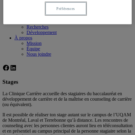
Formations
Préférences
Événements
Stages
Recherches et développement
Recherches
Développement
À propos
Mission
Équipe
Nous joindre
Facebook
LinkedIn
Stages
La Clinique Carrière accueille des stagiaires du baccalauréat en
développement de carrière et de la maîtrise en counseling de carrière
(ou équivalent).
Il est possible de réaliser ton stage autant sur le campus de l’UQAM
de Montréal, Laval et Terrebonne qu’à distance. Les rencontres de
counseling avec les personnes clientes auront lieu en téléconsultation
et en présentiel au campus principal de la personne stagiaire selon la