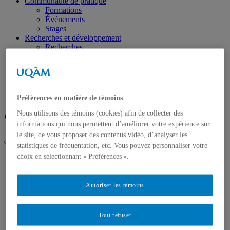
Communauté de pratique
Formations
Événements
Stages
Recherches et développement
Recherches
Développement
À propos
Mission
Équipe
Nous joindre
Préférences en matière de témoins
Nous utilisons des témoins (cookies) afin de collecter des
Facebook
LinkedIn
informations qui nous permettent d’améliorer votre expérience sur
le site, de vous proposer des contenus vidéo, d’analyser les
statistiques de fréquentation, etc. Vous pouvez personnaliser votre
choix en sélectionnant « Préférences ».
UQAM
Clinique carrière
Communauté de pratique
Stages
Autoriser les témoins
Accueil
Grand public
Tout refuser
Organisation
Communauté de pratique